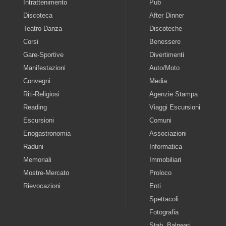
Intrattenimento
Pub
Discoteca
After Dinner
Teatro-Danza
Discoteche
Corsi
Benessere
Gare-Sportive
Divertimenti
Manifestazioni
Auto/Moto
Convegni
Media
Riti-Religiosi
Agenzie Stampa
Reading
Viaggi Escursioni
Escursioni
Comuni
Enogastronomia
Associazioni
Raduni
Informatica
Memoriali
Immobiliari
Mostre-Mercato
Proloco
Rievocazioni
Enti
Spettacoli
Fotografia
Stab. Balneari