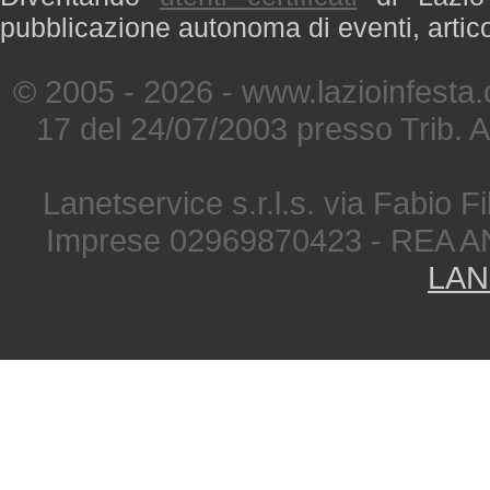
pubblicazione autonoma di eventi, artic
© 2005 - 2026 - www.lazioinfesta
17 del 24/07/2003 presso Trib. 
Lanetservice s.r.l.s. via Fabio Fi
Imprese 02969870423 - REA A
LAN