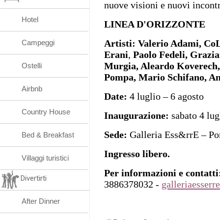
nuove visioni e nuovi incontr
Hotel
LINEA D'ORIZZONTE
Artisti:
Valerio Adami, Co
Campeggi
Erani
,
Paolo Fedeli, Grazia
Murgia, Aleardo Koverec
Ostelli
Pompa, Mario Schifano, Ant
Airbnb
Date:
4 luglio – 6 agosto
Country House
Inaugurazione:
sabato 4 lug
Sede:
Galleria Ess&rrE – Po
Bed & Breakfast
Ingresso libero.
Villaggi turistici
Per informazioni e contatti
Divertirti
3886378032 -
galleriaesser
After Dinner