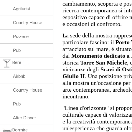
cambiamento, scoperta e possi
Agriturist
ricerca contemporanea si int
espositivo capace di offrire m
Country House
e occasioni di confronto.
La sede della mostra rappres
Pizzerie
particolare fascino: il
Porto 
affacciato sul mare, è situato
Pub
dal
Monumento dedicato a P
storica
Torre San Michele
, 
Bere
vicinanze degli
Scavi di Ost
Giulio II
. Una posizione priv
Airbnb
alla mostra un'occasione per 
arte contemporanea, archeolo
Country House
incontrano.
Pub
"Linea d'orizzonte" si prop
culturale capace di valorizzare
After Dinner
e la creatività contemporanea
un'esperienza che guarda oltr
Dormire