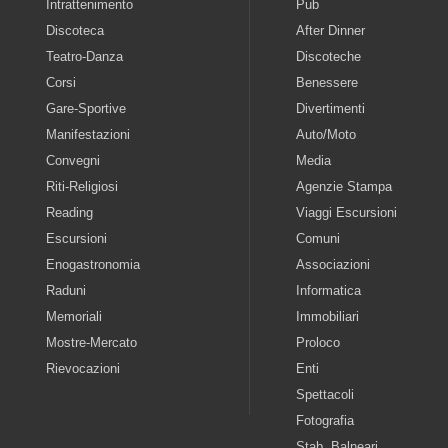
Intrattenimento
Pub
Discoteca
After Dinner
Teatro-Danza
Discoteche
Corsi
Benessere
Gare-Sportive
Divertimenti
Manifestazioni
Auto/Moto
Convegni
Media
Riti-Religiosi
Agenzie Stampa
Reading
Viaggi Escursioni
Escursioni
Comuni
Enogastronomia
Associazioni
Raduni
Informatica
Memoriali
Immobiliari
Mostre-Mercato
Proloco
Rievocazioni
Enti
Spettacoli
Fotografia
Stab. Balneari