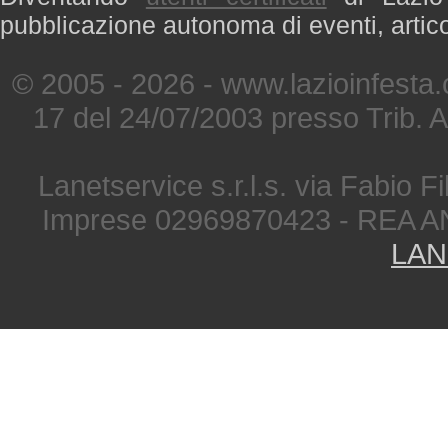
pubblicazione autonoma di eventi, artic
© 2005 - 2026 - www.lazioinfesta
17 del 24/07/2003 presso Trib. 
Lanetservice s.r.l.s. via Fabio Fi
Imprese 02969870423 - REA A
LAN