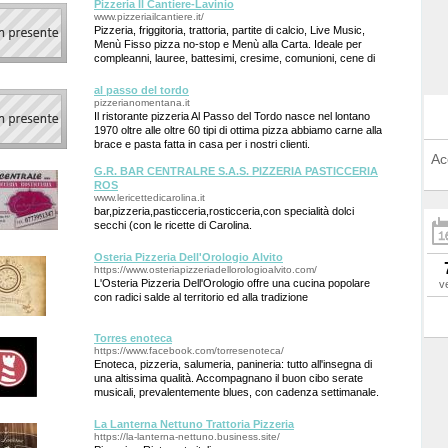
Pizzeria Il Cantiere-Lavinio
www.pizzeriailcantiere.it/
Pizzeria, friggitoria, trattoria, partite di calcio, Live Music,
Menù Fisso pizza no-stop e Menù alla Carta. Ideale per
compleanni, lauree, battesimi, cresime, comunioni, cene di
lavoro e scolastiche
al passo del tordo
pizzerianomentana.it
Il ristorante pizzeria Al Passo del Tordo nasce nel lontano
1970 oltre alle oltre 60 tipi di ottima pizza abbiamo carne alla
brace e pasta fatta in casa per i nostri clienti.
Ac
G.R. BAR CENTRALRE S.A.S. PIZZERIA PASTICCERIA
ROS
www.lericettedicarolina.it
bar,pizzeria,pasticceria,rosticceria,con specialità dolci
secchi (con le ricette di Carolina.
Osteria Pizzeria Dell'Orologio Alvito
https://www.osteriapizzeriadellorologioalvito.com/
L'Osteria Pizzeria Dell'Orologio offre una cucina popolare
v
con radici salde al territorio ed alla tradizione
Torres enoteca
https://www.facebook.com/torresenoteca/
Enoteca, pizzeria, salumeria, panineria: tutto all'insegna di
una altissima qualità. Accompagnano il buon cibo serate
musicali, prevalentemente blues, con cadenza settimanale.
Degustazioni e Corsi.
La Lanterna Nettuno Trattoria Pizzeria
https://la-lanterna-nettuno.business.site/