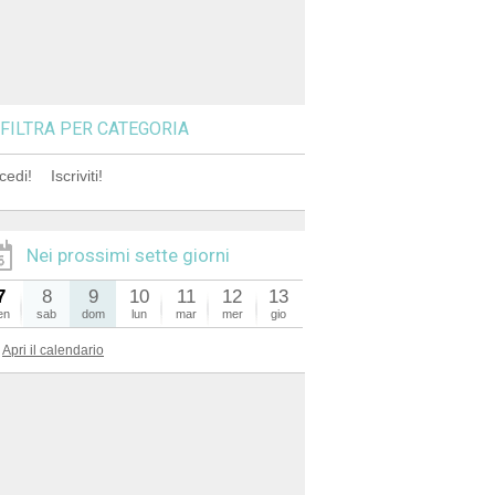
FILTRA PER CATEGORIA
cedi!
Iscriviti!
Nei prossimi sette giorni
7
8
9
10
11
12
13
en
sab
dom
lun
mar
mer
gio
Apri il calendario