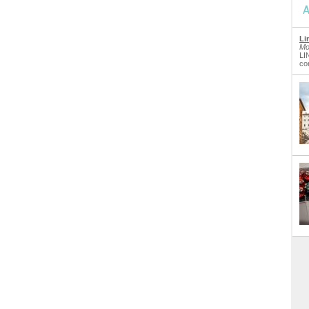
A
Li
Mo
LI
co