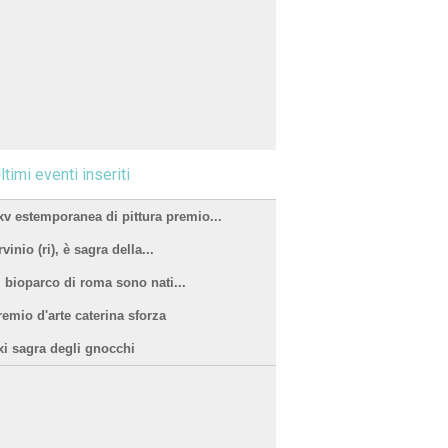
ltimi eventi inseriti
xv estemporanea di pittura premio...
vinio (ri), è sagra della...
l bioparco di roma sono nati...
remio d'arte caterina sforza
xi sagra degli gnocchi