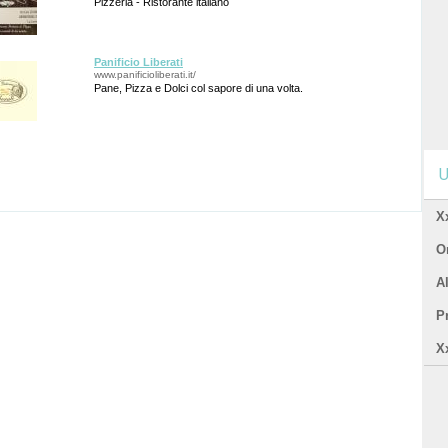
Pizzeria - Ristorante italiano
Panificio Liberati
www.panificioliberati.it/
Pane, Pizza e Dolci col sapore di una volta.
U
X
Or
A
P
X