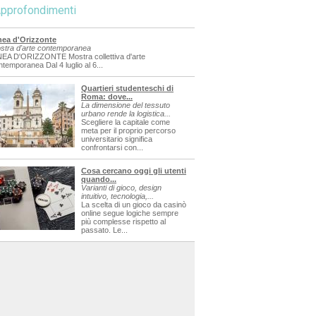
pprofondimenti
nea d'Orizzonte
stra d'arte contemporanea
NEA D'ORIZZONTE Mostra collettiva d'arte
ntemporanea Dal 4 luglio al 6...
Quartieri studenteschi di
Roma: dove...
La dimensione del tessuto
urbano rende la logistica...
Scegliere la capitale come
meta per il proprio percorso
universitario significa
confrontarsi con...
Cosa cercano oggi gli utenti
quando...
Varianti di gioco, design
intuitivo, tecnologia,...
La scelta di un gioco da casinò
online segue logiche sempre
più complesse rispetto al
passato. Le...