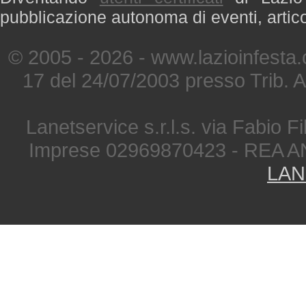
pubblicazione autonoma di eventi, artic
© 2005 - 2026 - www.lazioinfesta
17 del 24/07/2003 presso Trib. 
Lanetservice s.r.l.s. via Fabio Fi
Imprese 02969870423 - REA A
LAN