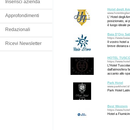
Inserisci azienda
Hotel degli Am
www.hoteldeglia
Approfondimenti
L' Hotel degli A
posizionato, ai p
è luogo ideale p
Redazionali
di Valmonton
Baia D'Oro Sa
https://www.baia
Il vostro hotel 
Ricevi Newsletter
breve distanza 
HOTEL TUSC
https://www.hote
L'Hotel Tuscola
dall'atmosfera f
accanto allo sp
da San Giovanni
Park Hotel
www.parkhotel.it/
Park Hotel Lati
Best Western
https://www.hotel
Hotel a Fiumicin