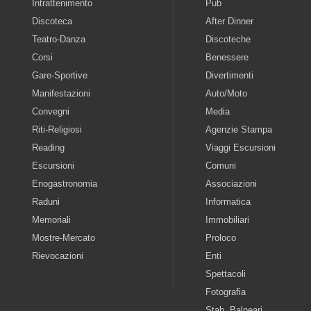
Intrattenimento
Pub
Discoteca
After Dinner
Teatro-Danza
Discoteche
Corsi
Benessere
Gare-Sportive
Divertimenti
Manifestazioni
Auto/Moto
Convegni
Media
Riti-Religiosi
Agenzie Stampa
Reading
Viaggi Escursioni
Escursioni
Comuni
Enogastronomia
Associazioni
Raduni
Informatica
Memoriali
Immobiliari
Mostre-Mercato
Proloco
Rievocazioni
Enti
Spettacoli
Fotografia
Stab. Balneari