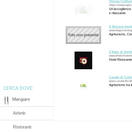
Tenuta Colfior
https://www.agrico
Un’accoglienza e
e rilassante.
Il Signore degl
www.ilsignoredegli
Agriturismo, Ce
Il Nido di April
www.ilnidohotelris
Hotel Ristorante
Casale di Colle
www.casaledicolle
Agriturismo tra l
CERCA DOVE:
Mangiare
Airbnb
Ristoranti