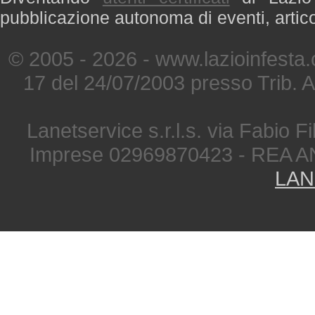
pubblicazione autonoma di eventi, artic
© 2005 - 2026 - www.lazioinfesta
17 del 24/07/2003 presso Trib. 
Lanetservice s.r.l.s. via Fabio Fi
Imprese 02969870423 - REA A
LAN