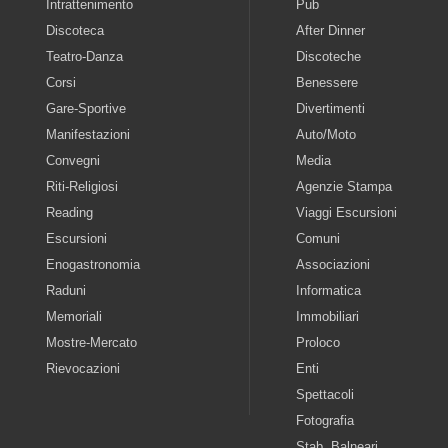
Intrattenimento
Pub
Discoteca
After Dinner
Teatro-Danza
Discoteche
Corsi
Benessere
Gare-Sportive
Divertimenti
Manifestazioni
Auto/Moto
Convegni
Media
Riti-Religiosi
Agenzie Stampa
Reading
Viaggi Escursioni
Escursioni
Comuni
Enogastronomia
Associazioni
Raduni
Informatica
Memoriali
Immobiliari
Mostre-Mercato
Proloco
Rievocazioni
Enti
Spettacoli
Fotografia
Stab. Balneari