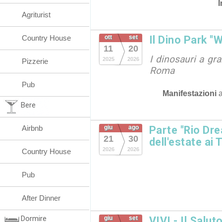
I
Agriturist
Country House
ott
set
Il Dino Park "
11
20
I dinosauri a gr
2025
2026
Pizzerie
Roma
Pub
Manifestazioni
Bere
Airbnb
giu
ago
Parte "Rio Dre
21
30
dell'estate ai 
2026
2026
Country House
Pub
After Dinner
Dormire
giu
set
VIVI - Il Salut