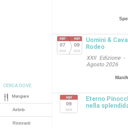
Spet
ago
ago
Uomini & Caval
07
09
Rodeo
2026
2026
XXII Edizione - 
Agosto 2026
Manif
CERCA DOVE:
Mangiare
ago
Eterno Pinocc
09
nella splendida
Airbnb
2026
Ristoranti