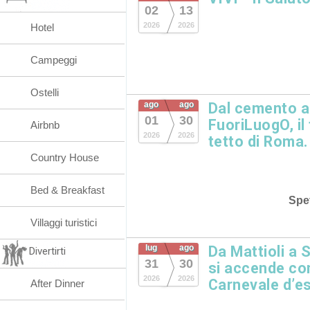
02
13
2026
2026
Hotel
Campeggi
Ostelli
ago
ago
Dal cemento al
01
30
FuoriLuogO, il
Airbnb
2026
2026
tetto di Roma.
Country House
Bed & Breakfast
Spet
Villaggi turistici
lug
ago
Da Mattioli a Sa
Divertirti
31
30
si accende con
2026
2026
Carnevale d’es
After Dinner