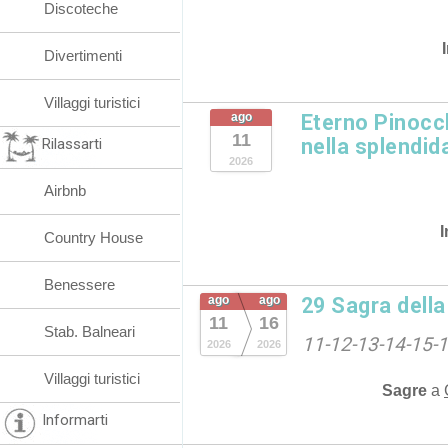
Discoteche
Divertimenti
Villaggi turistici
ago
Eterno Pinocc
11
nella splendida
Rilassarti
2026
Airbnb
I
Country House
Benessere
ago
ago
29 Sagra dell
11
16
Stab. Balneari
11-12-13-14-15-
2026
2026
Villaggi turistici
Sagre
a
Informarti