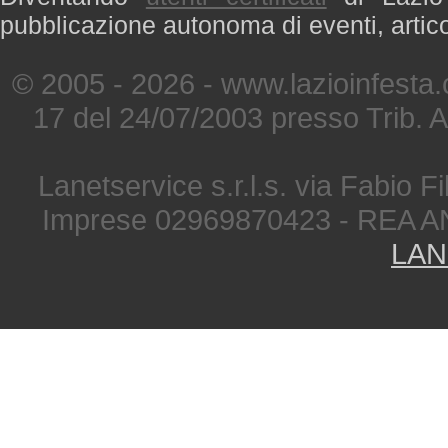
pubblicazione autonoma di eventi, artic
© 2005 - 2026 - www.lazioinfesta
17 del 24/07/2003 presso Trib. 
Lanetservice s.r.l.s. via Fabio Fi
Imprese 02969870423 - REA A
LAN