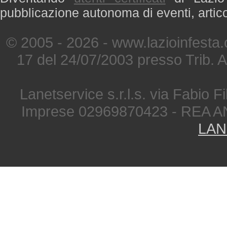
pubblicazione autonoma di eventi, artic
© 2005 - 2026 - www.lazioinfesta
17 del 24/07/2003 presso Trib. 
Lanetservice s.r.l.s. via Fabio Fi
Imprese 02969870423 - REA A
LAN