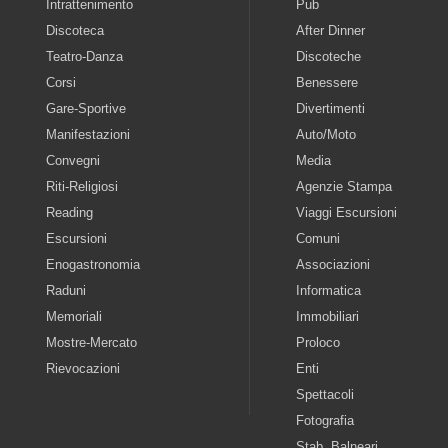
Intrattenimento
Pub
Discoteca
After Dinner
Teatro-Danza
Discoteche
Corsi
Benessere
Gare-Sportive
Divertimenti
Manifestazioni
Auto/Moto
Convegni
Media
Riti-Religiosi
Agenzie Stampa
Reading
Viaggi Escursioni
Escursioni
Comuni
Enogastronomia
Associazioni
Raduni
Informatica
Memoriali
Immobiliari
Mostre-Mercato
Proloco
Rievocazioni
Enti
Spettacoli
Fotografia
Stab. Balneari