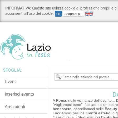
SFOGLIA:
Eventi
D
Inserisci evento
A
Roma
, nelle vicinanze dell'evento...
D
"vogliamoci bene", facciamoci un bel 
Area utenti
benessere
, coccoliamoci nelle B
eauty
Facciamoci belli nei
Centri estetici
o gl
Case di cura, i Studi medici i
Centri fis