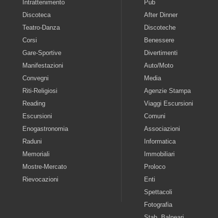
Intrattenimento
Pub
Discoteca
After Dinner
Teatro-Danza
Discoteche
Corsi
Benessere
Gare-Sportive
Divertimenti
Manifestazioni
Auto/Moto
Convegni
Media
Riti-Religiosi
Agenzie Stampa
Reading
Viaggi Escursioni
Escursioni
Comuni
Enogastronomia
Associazioni
Raduni
Informatica
Memoriali
Immobiliari
Mostre-Mercato
Proloco
Rievocazioni
Enti
Spettacoli
Fotografia
Stab. Balneari