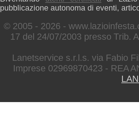
pubblicazione autonoma di eventi, artic
© 2005 - 2026 - www.lazioinfesta
17 del 24/07/2003 presso Trib. 
Lanetservice s.r.l.s. via Fabio Fi
Imprese 02969870423 - REA A
LAN