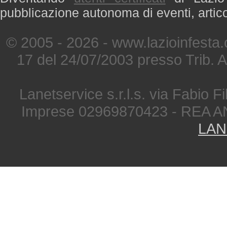
pubblicazione autonoma di eventi, artic
© 2005 - 2026 - www.lazioinfesta
17 del 24/07/2003 presso Trib. 
Lanetservice s.r.l.s. via Fabio Fi
Imprese 02969870423 - REA A
LAN