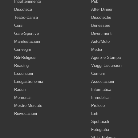
Intrattenimento
Pub
Discoteca
After Dinner
Teatro-Danza
Discoteche
Corsi
Benessere
Gare-Sportive
Divertimenti
Manifestazioni
Auto/Moto
Convegni
Media
Riti-Religiosi
Agenzie Stampa
Reading
Viaggi Escursioni
Escursioni
Comuni
Enogastronomia
Associazioni
Raduni
Informatica
Memoriali
Immobiliari
Mostre-Mercato
Proloco
Rievocazioni
Enti
Spettacoli
Fotografia
Stab. Balneari