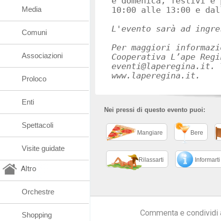
e domenica, festivi e 
Media
10:00 alle 13:00 e dal
L'evento sarà ad ingre
Comuni
Per maggiori informazi
Associazioni
Cooperativa L’ape Regi
eventi@laperegina.it
. 
www.laperegina.it.
Proloco
Enti
Nei pressi di questo evento puoi:
Spettacoli
Mangiare
Bere
Visite guidate
Rilassarti
Informarti
Altro
Orchestre
Commenta e condividi 
Shopping