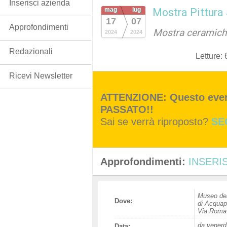
Inserisci azienda
mag
lug
Mostra Pittura 
17
07
Approfondimenti
Mostra ceramic
2024
2024
Redazionali
Letture:
Ricevi Newsletter
ATTENZIONE: Questo event
PASSATO!!
Sai se verrà riproposto?
SE
Approfondimenti:
INSERIS
Museo del
Dove:
di Acqua
Via Roma
da venerd
Data: