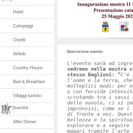
Hotel
Campeggi
Ostelli
Descrizione evento:
Airbnb
L'evento sarà ad ingr
Country House
vedremo nella mostra c
stesso Baglioni: “
C'è 
l'uomo e la terra, che
Bed & Breakfast
molteplici modi: per n
o con fervida intensit
Villaggi turistici
scrutando tra i sassi 
delle nuvole, ci si im
Divertirti
improvvisi, come se i 
di fronte a noi. Quest
bellezza e la spiritua
After Dinner
esplorare e a seguire 
magari tramite l'arte 