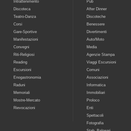
Intrattenimento
Pub
Discoteca
After Dinner
Teatro-Danza
Discoteche
Corsi
Benessere
Gare-Sportive
Divertimenti
Manifestazioni
Auto/Moto
Convegni
Media
Riti-Religiosi
Agenzie Stampa
Reading
Viaggi Escursioni
Escursioni
Comuni
Enogastronomia
Associazioni
Raduni
Informatica
Memoriali
Immobiliari
Mostre-Mercato
Proloco
Rievocazioni
Enti
Spettacoli
Fotografia
Stab. Balneari