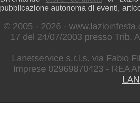
pubblicazione autonoma di eventi, artic
© 2005 - 2026 - www.lazioinfesta
17 del 24/07/2003 presso Trib. 
Lanetservice s.r.l.s. via Fabio Fi
Imprese 02969870423 - REA A
LAN