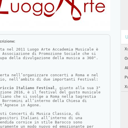
U
crizione:
X
ata nel 2011 Luogo Arte Accademia Musicale è 
 Associazione di Promozione Sociale che si 
upa della divulgazione della musica a 360°.
Or
A
perta nell’organizzare concerti a Roma e nel 
P
io, nell’ambito di due importanti Festival:
X
riccio Italiano Festival
, giunto alla sua 3° 
zione 2016, è il festival del gusto musicale 
liano che si svolge a Roma nella Sagrestia 
 Borromini all’interno della Chiesa di 
t’Agnese in Agone.
sti Concerti di Musica Classica, di 
positori Italiani all’interno di una 
endida cornice in stile Barocco sono 
uramente un modo nuovo ed emozionante per 