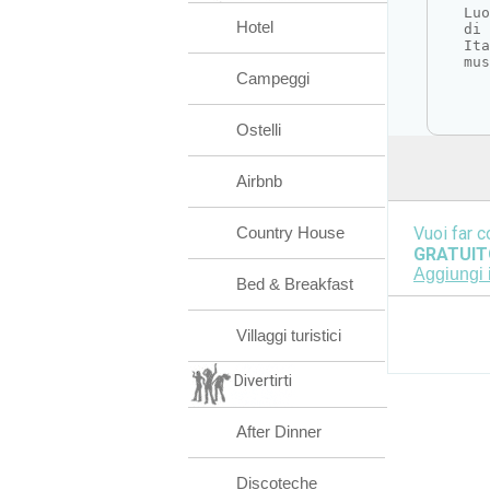
Lu
Hotel
di 
Ita
mus
Campeggi
Ostelli
Airbnb
Country House
Vuoi far c
GRATUIT
Aggiungi 
Bed & Breakfast
Villaggi turistici
Divertirti
After Dinner
Discoteche