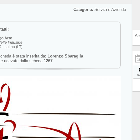
Categoria:
Servizi e Aziende
atti:
Ac
go Arte
delle Industrie
 - Latina (LT)
cheda è stata inserita da:
Lorenzo Sbaraglia
te ricevute dalla scheda:
1267
s