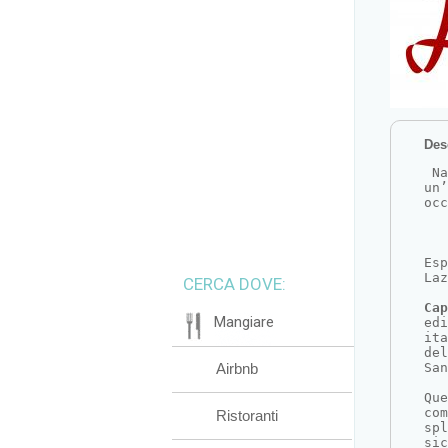
Des
 N
un’
occ
Es
Laz
CERCA DOVE:
Cap
Mangiare
edi
ita
del
Airbnb
San
Que
com
Ristoranti
spl
sic