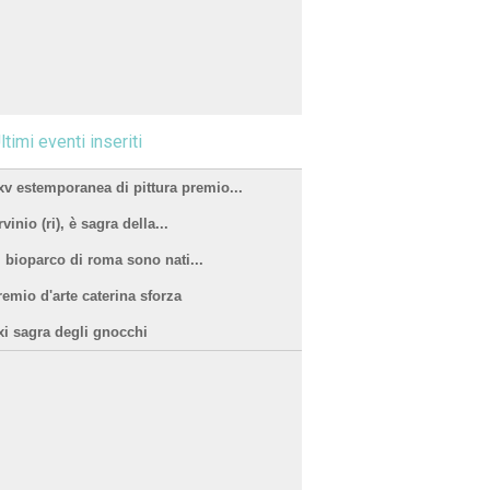
ltimi eventi inseriti
xv estemporanea di pittura premio...
vinio (ri), è sagra della...
l bioparco di roma sono nati...
remio d'arte caterina sforza
xi sagra degli gnocchi