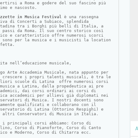
vertirsi a Roma e godere del suo fascino più 
imo e nascosto.
zzette in Musica Festival
 è una rassegna 
iva di Concerti a Subiaco, splendida 
tadina tra i Borghi più belli di Italia, a 
 passi da Roma. Il suo centro storico così 
ico e caratteristico offre numerosi scorci 
 sono per la musica e i musicisti la location 
fetta.
ita nell’educazione musicale,
go Arte Accademia Musicale, nata appunto per 
 crescere i propri talenti musicali, è tra le 
liori scuole di Latina  offre numerosi corsi 
musica a Latina, dalla propedeutica ai pre 
ademici, dai corsi ordinari ai corsi di 
ica accademici per allievi già diplomati nei 
servatori di Musica. I nostri docenti sono 
amente qualificati e collaborano con il 
servatorio di Latina (Ottorino Respighi) e 
 altri Conservatori di Musica in Italia.
 i principali corsi abbiamo: Corso di 
lino, Corso di Pianoforte, Corso di Canto 
A
ico e Moderno, Corso di Chitarra ecc.