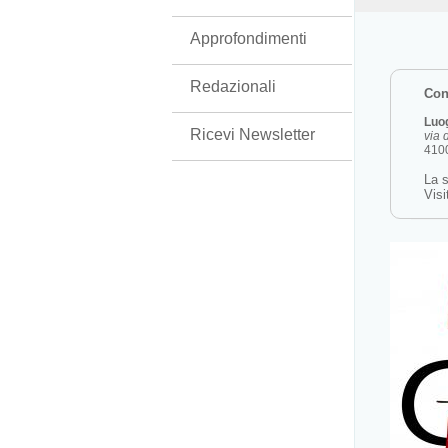
Approfondimenti
Redazionali
Cont
Luo
Ricevi Newsletter
via 
4100
La s
Visi