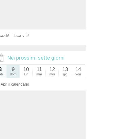
cedi!
Iscriviti!
Nei prossimi sette giorni
8
9
10
11
12
13
14
ab
dom
lun
mar
mer
gio
ven
Apri il calendario