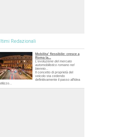
ltimi Redazionali
Mobilita' flessibile: cresce a
Roma la...
L'evoluzione del mercato
automobilistico romano nel
biennio...
Il concetto di proprietà del
veicolo sta cedendo
definitivamente il passo all'idea
utilizzo...