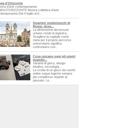
nea d'Orizzonte
stra d'arte contemporanea
NEA D'ORIZZONTE Mostra collettiva d'arte
ntemporanea Dal 4 luglio al 6...
Quartieri studenteschi di
Roma: dove...
La dimensione del tessuto
urbano rende la logistica...
Scegliere la capitale come
meta per il proprio percorso
universitario significa
confrontarsi con...
Cosa cercano oggi gli utenti
quando...
Varianti di gioco, design
intuitivo, tecnologia,...
La scelta di un gioco da casinò
online segue logiche sempre
più complesse rispetto al
passato. Le...