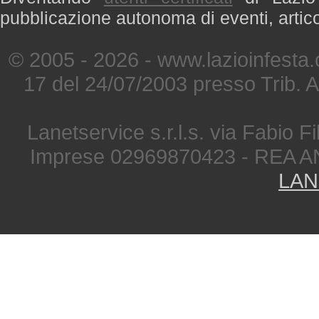
pubblicazione autonoma di eventi, artic
© 2005 - 2026 - www.lazioinfesta
17 del 24/07/2003 presso Trib. 
Lanetservice s.r.l.s. via Fabio Fi
Imprese 02969870423 - REA A
LAN