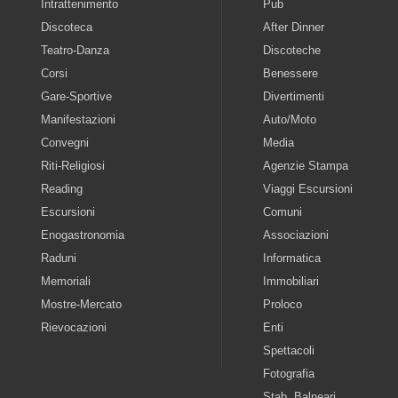
Intrattenimento
Pub
Discoteca
After Dinner
Teatro-Danza
Discoteche
Corsi
Benessere
Gare-Sportive
Divertimenti
Manifestazioni
Auto/Moto
Convegni
Media
Riti-Religiosi
Agenzie Stampa
Reading
Viaggi Escursioni
Escursioni
Comuni
Enogastronomia
Associazioni
Raduni
Informatica
Memoriali
Immobiliari
Mostre-Mercato
Proloco
Rievocazioni
Enti
Spettacoli
Fotografia
Stab. Balneari