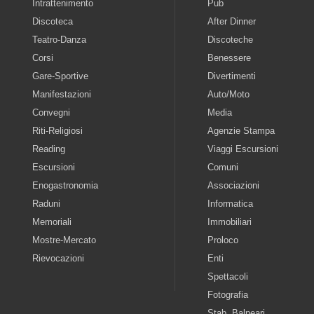
Intrattenimento
Pub
Discoteca
After Dinner
Teatro-Danza
Discoteche
Corsi
Benessere
Gare-Sportive
Divertimenti
Manifestazioni
Auto/Moto
Convegni
Media
Riti-Religiosi
Agenzie Stampa
Reading
Viaggi Escursioni
Escursioni
Comuni
Enogastronomia
Associazioni
Raduni
Informatica
Memoriali
Immobiliari
Mostre-Mercato
Proloco
Rievocazioni
Enti
Spettacoli
Fotografia
Stab. Balneari