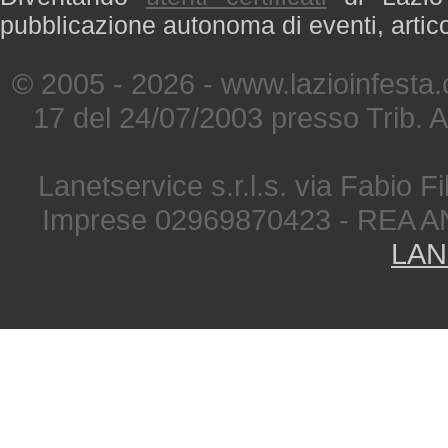
pubblicazione autonoma di eventi, artic
© 2005 - 2026 - www.lazioinfesta
17 del 24/07/2003 presso Trib. 
Lanetservice s.r.l.s. via Fabio Fi
Imprese 02969870423 - REA A
LAN