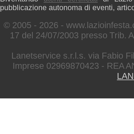
pubblicazione autonoma di eventi, artic
© 2005 - 2026 - www.lazioinfesta
17 del 24/07/2003 presso Trib. 
Lanetservice s.r.l.s. via Fabio Fi
Imprese 02969870423 - REA A
LAN