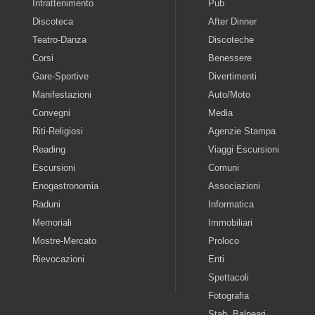
Intrattenimento
Pub
Discoteca
After Dinner
Teatro-Danza
Discoteche
Corsi
Benessere
Gare-Sportive
Divertimenti
Manifestazioni
Auto/Moto
Convegni
Media
Riti-Religiosi
Agenzie Stampa
Reading
Viaggi Escursioni
Escursioni
Comuni
Enogastronomia
Associazioni
Raduni
Informatica
Memoriali
Immobiliari
Mostre-Mercato
Proloco
Rievocazioni
Enti
Spettacoli
Fotografia
Stab. Balneari