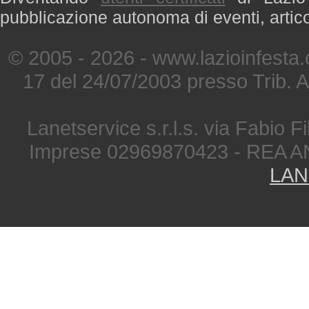
pubblicazione autonoma di eventi, artic
© 2005 - 2026 - www.lazioinfesta
17 del 24/07/2003 presso Trib. 
Lanetservice s.r.l.s. via Fabio Fi
Imprese 02969870423 - REA A
LAN