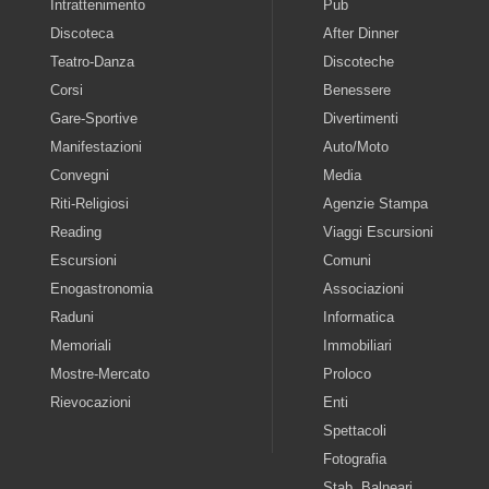
Intrattenimento
Pub
Discoteca
After Dinner
Teatro-Danza
Discoteche
Corsi
Benessere
Gare-Sportive
Divertimenti
Manifestazioni
Auto/Moto
Convegni
Media
Riti-Religiosi
Agenzie Stampa
Reading
Viaggi Escursioni
Escursioni
Comuni
Enogastronomia
Associazioni
Raduni
Informatica
Memoriali
Immobiliari
Mostre-Mercato
Proloco
Rievocazioni
Enti
Spettacoli
Fotografia
Stab. Balneari