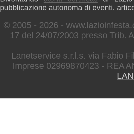
pubblicazione autonoma di eventi, artic
© 2005 - 2026 - www.lazioinfesta
17 del 24/07/2003 presso Trib. 
Lanetservice s.r.l.s. via Fabio Fi
Imprese 02969870423 - REA A
LAN