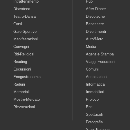
Intrattenimento
Pub
Discoteca
After Dinner
Teatro-Danza
Discoteche
Corsi
Benessere
Gare-Sportive
Divertimenti
Manifestazioni
Auto/Moto
Convegni
Media
Riti-Religiosi
Agenzie Stampa
Reading
Viaggi Escursioni
Escursioni
Comuni
Enogastronomia
Associazioni
Raduni
Informatica
Memoriali
Immobiliari
Mostre-Mercato
Proloco
Rievocazioni
Enti
Spettacoli
Fotografia
Stab. Balneari