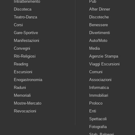
Intrattenimento
Pub
Discoteca
After Dinner
Teatro-Danza
Discoteche
Corsi
Benessere
Gare-Sportive
Divertimenti
Manifestazioni
Auto/Moto
Convegni
Media
Riti-Religiosi
Agenzie Stampa
Reading
Viaggi Escursioni
Escursioni
Comuni
Enogastronomia
Associazioni
Raduni
Informatica
Memoriali
Immobiliari
Mostre-Mercato
Proloco
Rievocazioni
Enti
Spettacoli
Fotografia
Stab. Balneari