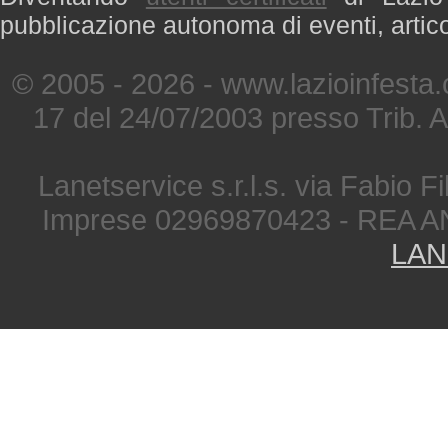
pubblicazione autonoma di eventi, artic
© 2005 - 2026 - www.lazioinfesta
17 del 24/07/2003 presso Trib. 
Lanetservice s.r.l.s. via Fabio Fi
Imprese 02969870423 - REA A
LAN