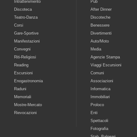
Intrattenimento
Pub
Discoteca
After Dinner
Teatro-Danza
Discoteche
Corsi
Benessere
Gare-Sportive
Divertimenti
Manifestazioni
Auto/Moto
Convegni
Media
Riti-Religiosi
Agenzie Stampa
Reading
Viaggi Escursioni
Escursioni
Comuni
Enogastronomia
Associazioni
Raduni
Informatica
Memoriali
Immobiliari
Mostre-Mercato
Proloco
Rievocazioni
Enti
Spettacoli
Fotografia
Stab. Balneari