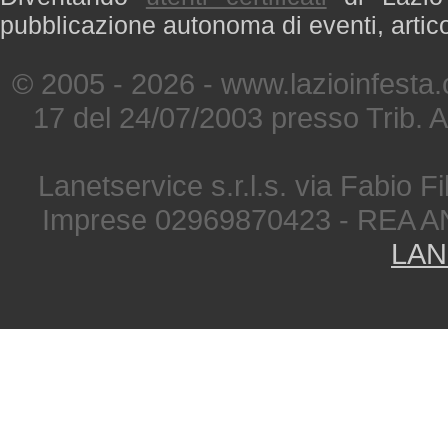
pubblicazione autonoma di eventi, artic
© 2005 - 2026 - www.lazioinfesta
17 del 24/07/2003 presso Trib. 
Lanetservice s.r.l.s. via Fabio Fi
Imprese 02969870423 - REA A
LAN