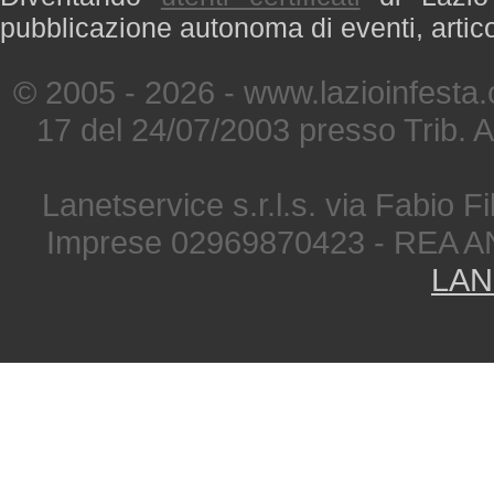
pubblicazione autonoma di eventi, artic
© 2005 - 2026 - www.lazioinfesta
17 del 24/07/2003 presso Trib. 
Lanetservice s.r.l.s. via Fabio Fi
Imprese 02969870423 - REA A
LAN