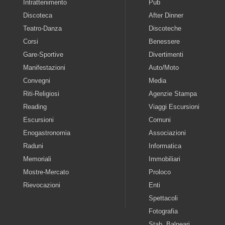
Intrattenimento
Pub
Discoteca
After Dinner
Teatro-Danza
Discoteche
Corsi
Benessere
Gare-Sportive
Divertimenti
Manifestazioni
Auto/Moto
Convegni
Media
Riti-Religiosi
Agenzie Stampa
Reading
Viaggi Escursioni
Escursioni
Comuni
Enogastronomia
Associazioni
Raduni
Informatica
Memoriali
Immobiliari
Mostre-Mercato
Proloco
Rievocazioni
Enti
Spettacoli
Fotografia
Stab. Balneari