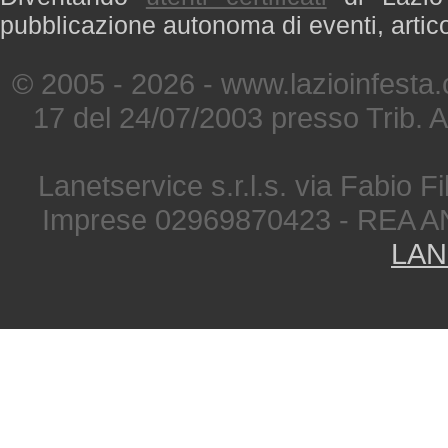
pubblicazione autonoma di eventi, artic
© 2005 - 2026 - www.lazioinfesta
17 del 24/07/2003 presso Trib. 
Lanetservice s.r.l.s. via Fabio Fi
Imprese 02969870423 - REA A
LAN