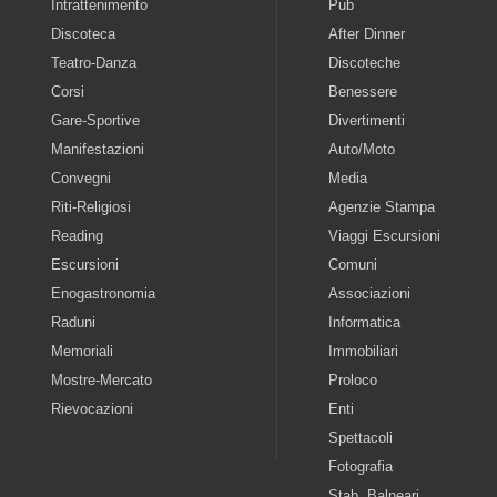
Intrattenimento
Pub
Discoteca
After Dinner
Teatro-Danza
Discoteche
Corsi
Benessere
Gare-Sportive
Divertimenti
Manifestazioni
Auto/Moto
Convegni
Media
Riti-Religiosi
Agenzie Stampa
Reading
Viaggi Escursioni
Escursioni
Comuni
Enogastronomia
Associazioni
Raduni
Informatica
Memoriali
Immobiliari
Mostre-Mercato
Proloco
Rievocazioni
Enti
Spettacoli
Fotografia
Stab. Balneari