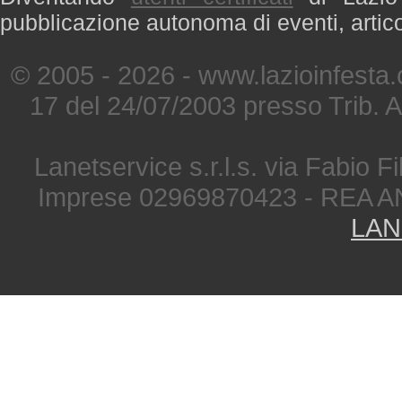
pubblicazione autonoma di eventi, artic
© 2005 - 2026 - www.lazioinfesta
17 del 24/07/2003 presso Trib. 
Lanetservice s.r.l.s. via Fabio Fi
Imprese 02969870423 - REA A
LAN