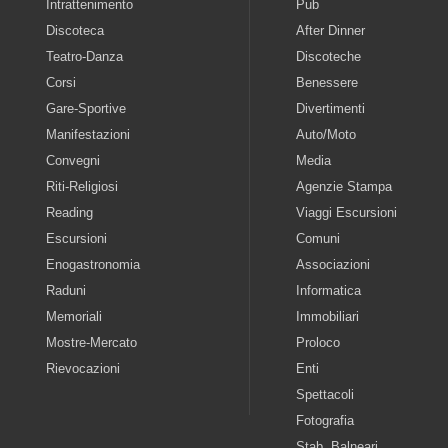
Intrattenimento
Pub
Discoteca
After Dinner
Teatro-Danza
Discoteche
Corsi
Benessere
Gare-Sportive
Divertimenti
Manifestazioni
Auto/Moto
Convegni
Media
Riti-Religiosi
Agenzie Stampa
Reading
Viaggi Escursioni
Escursioni
Comuni
Enogastronomia
Associazioni
Raduni
Informatica
Memoriali
Immobiliari
Mostre-Mercato
Proloco
Rievocazioni
Enti
Spettacoli
Fotografia
Stab. Balneari