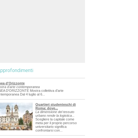
pprofondimenti
nea d'Orizzonte
stra d'arte contemporanea
NEA D'ORIZZONTE Mostra collettiva d'arte
ntemporanea Dal 4 luglio al 6...
Quartieri studenteschi di
Roma: dove...
La dimensione del tessuto
urbano rende la logistica...
Scegliere la capitale come
meta per il proprio percorso
universitario significa
confrontarsi con...