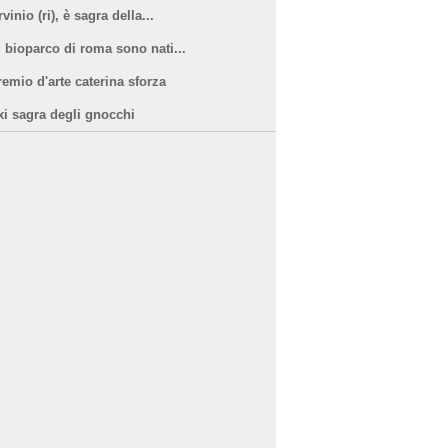
vinio (ri), è sagra della...
l bioparco di roma sono nati...
remio d'arte caterina sforza
xi sagra degli gnocchi