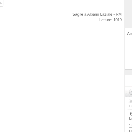
6
Sagre
a
Albano Laziale - RM
Letture: 1019
Ac
3
lu
lu
1
lu