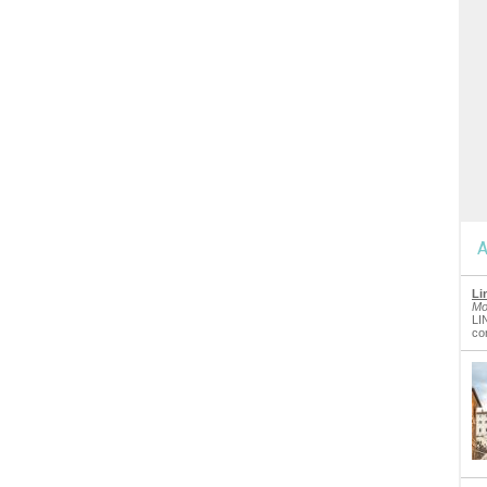
A
Li
Mo
LI
co