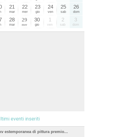
0
21
22
23
24
25
26
n
mar
mer
gio
ven
sab
dom
7
28
29
30
1
2
3
n
mar
mer
gio
ven
sab
dom
ltimi eventi inseriti
xv estemporanea di pittura premio...