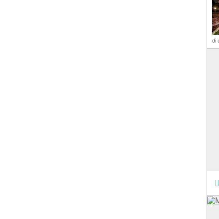
di 
I