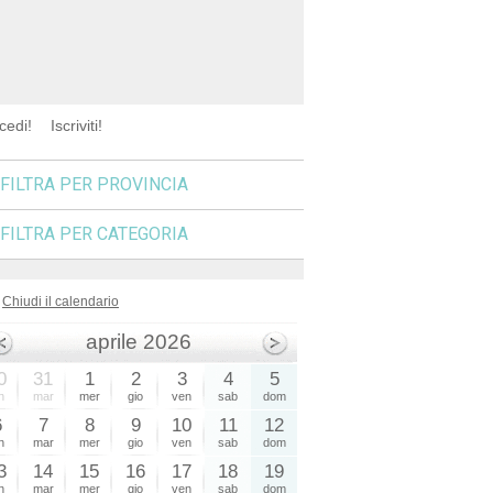
cedi!
Iscriviti!
FILTRA PER PROVINCIA
FILTRA PER CATEGORIA
Chiudi il calendario
aprile 2026
0
31
1
2
3
4
5
n
mar
mer
gio
ven
sab
dom
6
7
8
9
10
11
12
n
mar
mer
gio
ven
sab
dom
3
14
15
16
17
18
19
n
mar
mer
gio
ven
sab
dom