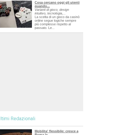
Cosa cercano oggi gli utenti
quando...
Varianti di gioco, design
intuitivo, tecnologia,...
La scelta di un gioco da casinò
online segue logiche sempre
più complesse rispetto al
passato. Le...
ltimi Redazionali
Mobilita' flessibile: cresce a
Roma la...