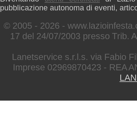
pubblicazione autonoma di eventi, artic
© 2005 - 2026 - www.lazioinfesta
17 del 24/07/2003 presso Trib. 
Lanetservice s.r.l.s. via Fabio Fi
Imprese 02969870423 - REA A
LAN