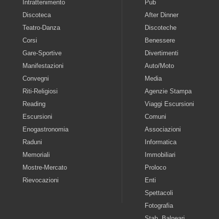
Intrattenimento
Pub
Discoteca
After Dinner
Teatro-Danza
Discoteche
Corsi
Benessere
Gare-Sportive
Divertimenti
Manifestazioni
Auto/Moto
Convegni
Media
Riti-Religiosi
Agenzie Stampa
Reading
Viaggi Escursioni
Escursioni
Comuni
Enogastronomia
Associazioni
Raduni
Informatica
Memoriali
Immobiliari
Mostre-Mercato
Proloco
Rievocazioni
Enti
Spettacoli
Fotografia
Stab. Balneari