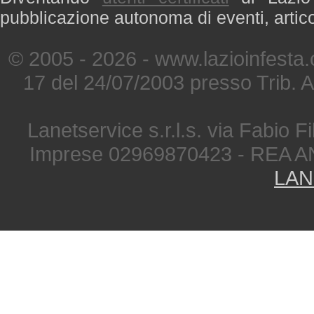
pubblicazione autonoma di eventi, artic
© 2005 - 2026 - www.lazioinfesta
17 del 24/07/2003 presso Trib. 
Lanetservice s.r.l.s. via Fabio Fi
Imprese 02969870423 - REA A
LAN