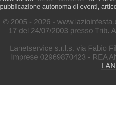
pubblicazione autonoma di eventi, artic
© 2005 - 2026 - www.lazioinfesta
17 del 24/07/2003 presso Trib. 
Lanetservice s.r.l.s. via Fabio Fi
Imprese 02969870423 - REA A
LAN