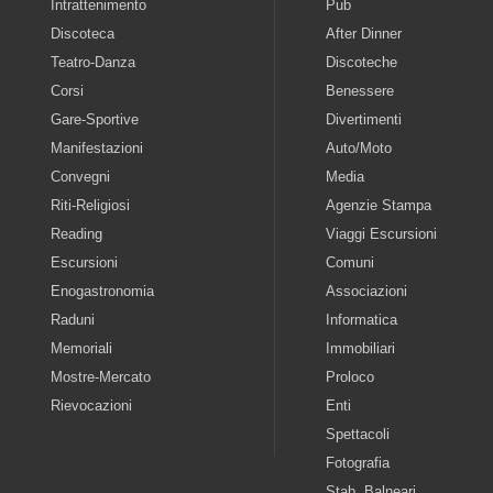
Intrattenimento
Pub
Discoteca
After Dinner
Teatro-Danza
Discoteche
Corsi
Benessere
Gare-Sportive
Divertimenti
Manifestazioni
Auto/Moto
Convegni
Media
Riti-Religiosi
Agenzie Stampa
Reading
Viaggi Escursioni
Escursioni
Comuni
Enogastronomia
Associazioni
Raduni
Informatica
Memoriali
Immobiliari
Mostre-Mercato
Proloco
Rievocazioni
Enti
Spettacoli
Fotografia
Stab. Balneari