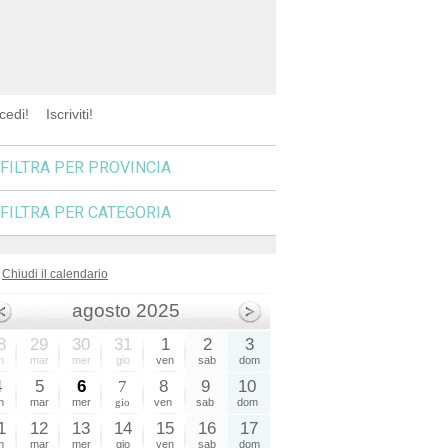
cedi!
Iscriviti!
FILTRA PER PROVINCIA
FILTRA PER CATEGORIA
Chiudi il calendario
agosto 2025
8
29
30
31
1
2
3
n
mar
mer
gio
ven
sab
dom
4
5
6
7
8
9
10
n
mar
mer
gio
ven
sab
dom
1
12
13
14
15
16
17
n
mar
mer
gio
ven
sab
dom