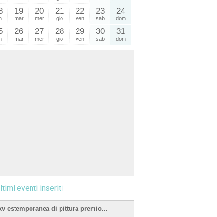
8
19
20
21
22
23
24
n
mar
mer
gio
ven
sab
dom
5
26
27
28
29
30
31
n
mar
mer
gio
ven
sab
dom
ltimi eventi inseriti
xv estemporanea di pittura premio...