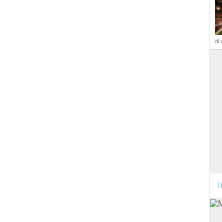
di 
I