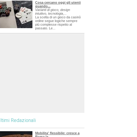
Cosa cercano oggi gli utenti
quando...
Varianti di gioco, design
intuitivo, tecnologia,...
La scelta di un gioco da casinò
online segue logiche sempre
più complesse rispetto al
passato. Le...
ltimi Redazionali
Mobilita' flessibile: cresce a
Roma la...