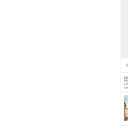
A
Li
Mo
LI
co