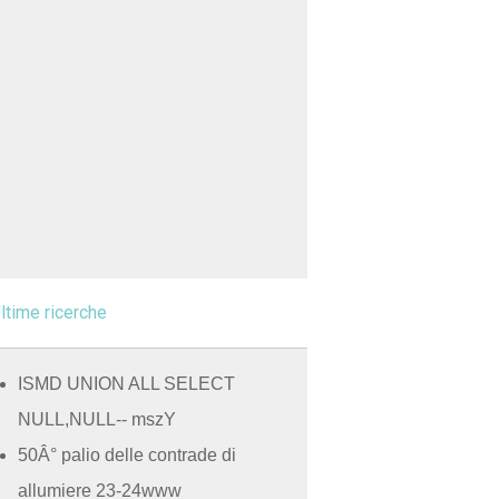
ltime ricerche
ISMD UNION ALL SELECT
NULL,NULL-- mszY
50Â° palio delle contrade di
allumiere 23-24www