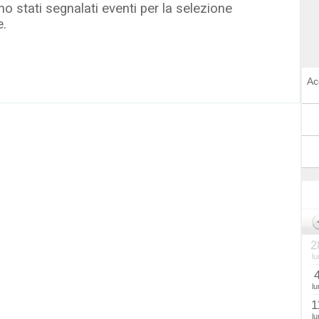
o stati segnalati eventi per la selezione
e.
Ac
2
lu
lu
1
lu