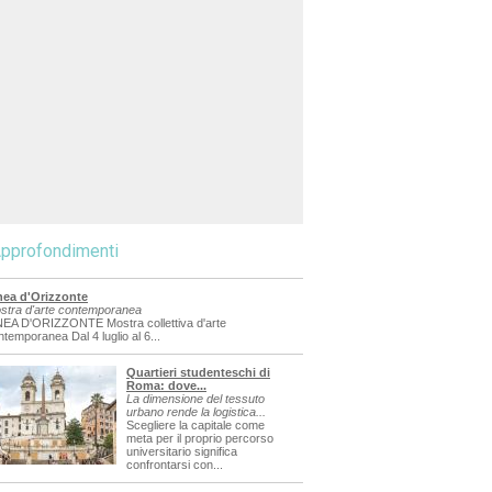
pprofondimenti
nea d'Orizzonte
stra d'arte contemporanea
NEA D'ORIZZONTE Mostra collettiva d'arte
ntemporanea Dal 4 luglio al 6...
Quartieri studenteschi di
Roma: dove...
La dimensione del tessuto
urbano rende la logistica...
Scegliere la capitale come
meta per il proprio percorso
universitario significa
confrontarsi con...