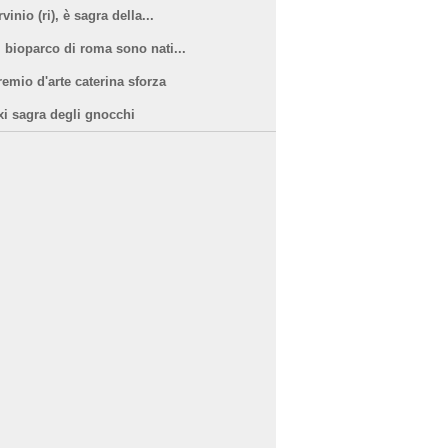
vinio (ri), è sagra della...
l bioparco di roma sono nati...
remio d'arte caterina sforza
xi sagra degli gnocchi