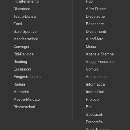
Intrattenimento
Pub
Discoteca
After Dinner
Teatro-Danza
Discoteche
Corsi
Benessere
Gare-Sportive
Divertimenti
Manifestazioni
Auto/Moto
Convegni
Media
Riti-Religiosi
Agenzie Stampa
Reading
Viaggi Escursioni
Escursioni
Comuni
Enogastronomia
Associazioni
Raduni
Informatica
Memoriali
Immobiliari
Mostre-Mercato
Proloco
Rievocazioni
Enti
Spettacoli
Fotografia
Stab. Balneari