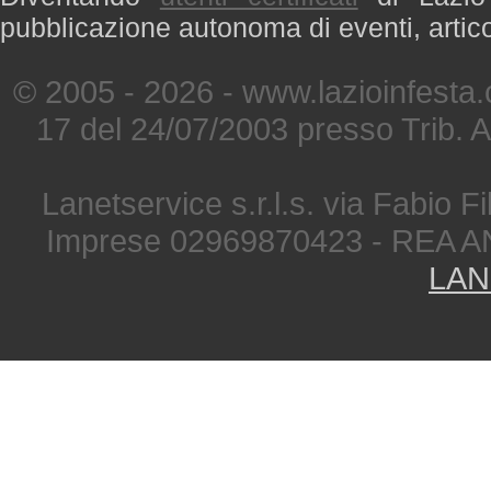
pubblicazione autonoma di eventi, artic
© 2005 - 2026 - www.lazioinfesta
17 del 24/07/2003 presso Trib. 
Lanetservice s.r.l.s. via Fabio Fi
Imprese 02969870423 - REA A
LAN