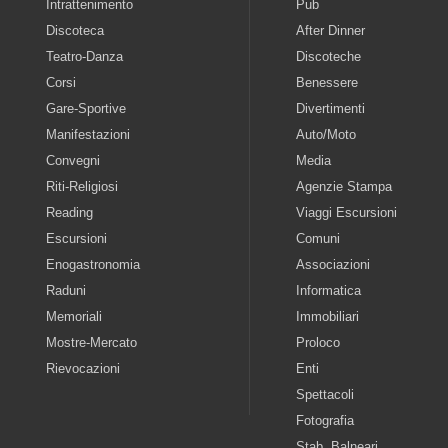
Intrattenimento
Pub
Discoteca
After Dinner
Teatro-Danza
Discoteche
Corsi
Benessere
Gare-Sportive
Divertimenti
Manifestazioni
Auto/Moto
Convegni
Media
Riti-Religiosi
Agenzie Stampa
Reading
Viaggi Escursioni
Escursioni
Comuni
Enogastronomia
Associazioni
Raduni
Informatica
Memoriali
Immobiliari
Mostre-Mercato
Proloco
Rievocazioni
Enti
Spettacoli
Fotografia
Stab. Balneari