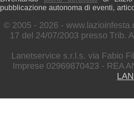
pubblicazione autonoma di eventi, artic
© 2005 - 2026 - www.lazioinfesta
17 del 24/07/2003 presso Trib. 
Lanetservice s.r.l.s. via Fabio Fi
Imprese 02969870423 - REA A
LAN