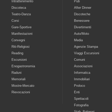
Intrattenimento
Pub
Discoteca
After Dinner
Teatro-Danza
Discoteche
Corsi
Benessere
Gare-Sportive
Divertimenti
Manifestazioni
Auto/Moto
Convegni
Media
Riti-Religiosi
Agenzie Stampa
Reading
Viaggi Escursioni
Escursioni
Comuni
Enogastronomia
Associazioni
Raduni
Informatica
Memoriali
Immobiliari
Mostre-Mercato
Proloco
Rievocazioni
Enti
Spettacoli
Fotografia
Stab. Balneari