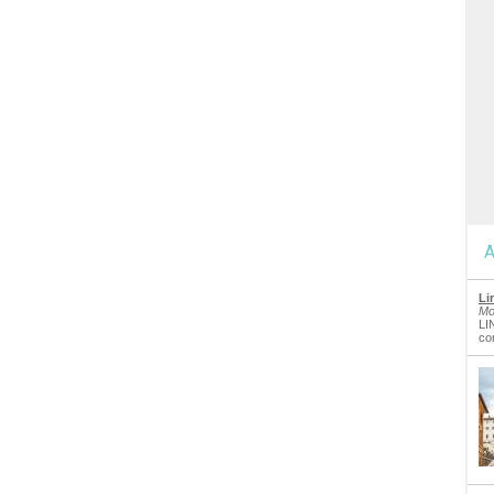
A
Li
Mo
LI
co