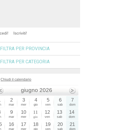
cedi!
Iscriviti!
FILTRA PER PROVINCIA
FILTRA PER CATEGORIA
Chiudi il calendario
giugno 2026
1
2
3
4
5
6
7
n
mar
mer
gio
ven
sab
dom
8
9
10
11
12
13
14
n
mar
mer
gio
ven
sab
dom
5
16
17
18
19
20
21
n
mar
mer
gio
ven
sab
dom