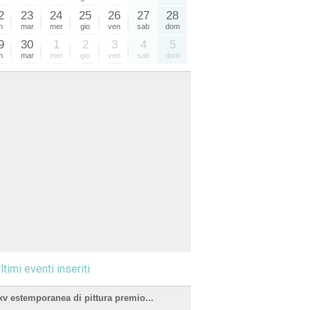
2
23
24
25
26
27
28
n
mar
mer
gio
ven
sab
dom
9
30
1
2
3
4
5
n
mar
mer
gio
ven
sab
dom
ltimi eventi inseriti
xv estemporanea di pittura premio...