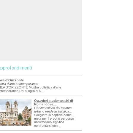
pprofondimenti
nea d'Orizzonte
stra d'arte contemporanea
NEA D'ORIZZONTE Mostra collettiva d'arte
ntemporanea Dal 4 luglio al 6...
Quartieri studenteschi di
Roma: dove...
La dimensione del tessuto
urbano rende la logistica...
Scegliere la capitale come
meta per il proprio percorso
universitario significa
confrontarsi con...