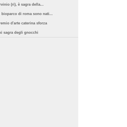
vinio (ri), è sagra della...
l bioparco di roma sono nati...
remio d'arte caterina sforza
xi sagra degli gnocchi