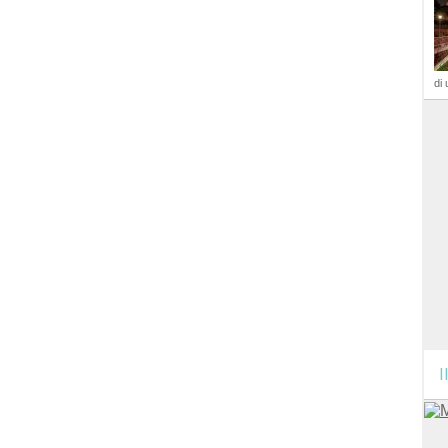
di 
I