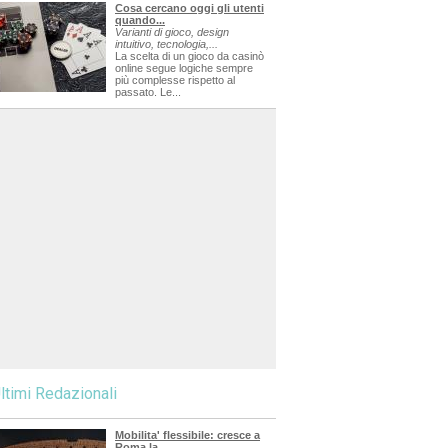
Cosa cercano oggi gli utenti
quando...
Varianti di gioco, design
intuitivo, tecnologia,...
La scelta di un gioco da casinò
online segue logiche sempre
più complesse rispetto al
passato. Le...
ltimi Redazionali
Mobilita' flessibile: cresce a
Roma la...