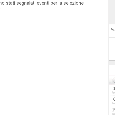
o stati segnalati eventi per la selezione
e.
Ac
lu
lu
1
lu