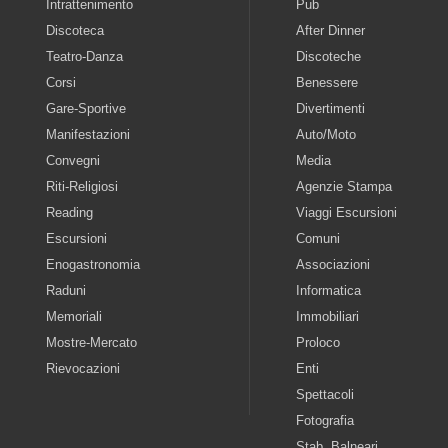
Intrattenimento
Pub
Discoteca
After Dinner
Teatro-Danza
Discoteche
Corsi
Benessere
Gare-Sportive
Divertimenti
Manifestazioni
Auto/Moto
Convegni
Media
Riti-Religiosi
Agenzie Stampa
Reading
Viaggi Escursioni
Escursioni
Comuni
Enogastronomia
Associazioni
Raduni
Informatica
Memoriali
Immobiliari
Mostre-Mercato
Proloco
Rievocazioni
Enti
Spettacoli
Fotografia
Stab. Balneari