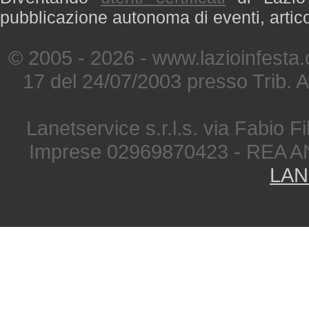
pubblicazione autonoma di eventi, artic
© 2005 - 2026 - www.lazioinfesta
17 del 24/07/2003 presso Trib. 
Lanetservice s.r.l.s. via Fabio Fi
Imprese 02969870423 - REA A
LAN