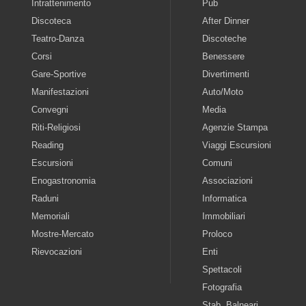
Intrattenimento
Pub
Discoteca
After Dinner
Teatro-Danza
Discoteche
Corsi
Benessere
Gare-Sportive
Divertimenti
Manifestazioni
Auto/Moto
Convegni
Media
Riti-Religiosi
Agenzie Stampa
Reading
Viaggi Escursioni
Escursioni
Comuni
Enogastronomia
Associazioni
Raduni
Informatica
Memoriali
Immobiliari
Mostre-Mercato
Proloco
Rievocazioni
Enti
Spettacoli
Fotografia
Stab. Balneari