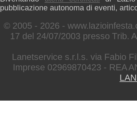
pubblicazione autonoma di eventi, artic
© 2005 - 2026 - www.lazioinfesta
17 del 24/07/2003 presso Trib. 
Lanetservice s.r.l.s. via Fabio Fi
Imprese 02969870423 - REA A
LAN