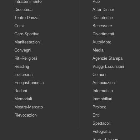
Intrattenimento
Pub
Discoteca
After Dinner
Teatro-Danza
Discoteche
Corsi
Benessere
Gare-Sportive
Divertimenti
Manifestazioni
Auto/Moto
Convegni
Media
Riti-Religiosi
Agenzie Stampa
Reading
Viaggi Escursioni
Escursioni
Comuni
Enogastronomia
Associazioni
Raduni
Informatica
Memoriali
Immobiliari
Mostre-Mercato
Proloco
Rievocazioni
Enti
Spettacoli
Fotografia
Stab. Balneari