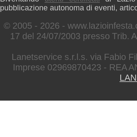
pubblicazione autonoma di eventi, artic
© 2005 - 2026 - www.lazioinfesta
17 del 24/07/2003 presso Trib. 
Lanetservice s.r.l.s. via Fabio Fi
Imprese 02969870423 - REA A
LAN