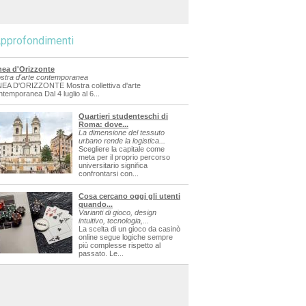
pprofondimenti
nea d'Orizzonte
stra d'arte contemporanea
NEA D'ORIZZONTE Mostra collettiva d'arte
ntemporanea Dal 4 luglio al 6...
Quartieri studenteschi di
Roma: dove...
La dimensione del tessuto
urbano rende la logistica...
Scegliere la capitale come
meta per il proprio percorso
universitario significa
confrontarsi con...
Cosa cercano oggi gli utenti
quando...
Varianti di gioco, design
intuitivo, tecnologia,...
La scelta di un gioco da casinò
online segue logiche sempre
più complesse rispetto al
passato. Le...