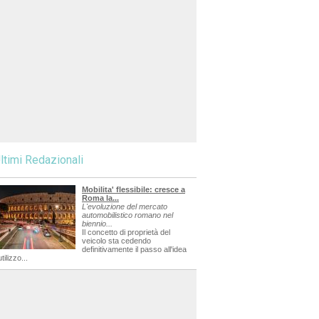
ltimi Redazionali
Mobilita' flessibile: cresce a
Roma la...
L'evoluzione del mercato
automobilistico romano nel
biennio...
Il concetto di proprietà del
veicolo sta cedendo
definitivamente il passo all'idea
utilizzo...