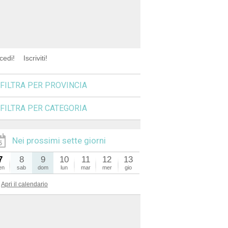
cedi!
Iscriviti!
FILTRA PER PROVINCIA
FILTRA PER CATEGORIA
Nei prossimi sette giorni
7
8
9
10
11
12
13
en
sab
dom
lun
mar
mer
gio
Apri il calendario