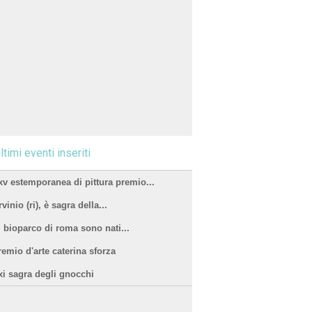
ltimi eventi inseriti
xv estemporanea di pittura premio...
vinio (ri), è sagra della...
l bioparco di roma sono nati...
remio d'arte caterina sforza
xi sagra degli gnocchi