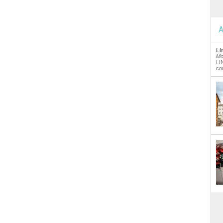
A
Li
Mo
LI
co