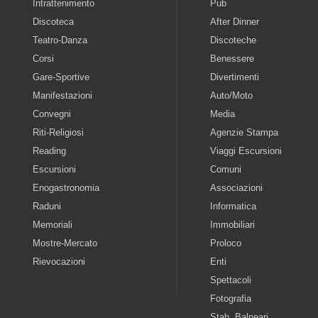
Intrattenimento
Pub
Discoteca
After Dinner
Teatro-Danza
Discoteche
Corsi
Benessere
Gare-Sportive
Divertimenti
Manifestazioni
Auto/Moto
Convegni
Media
Riti-Religiosi
Agenzie Stampa
Reading
Viaggi Escursioni
Escursioni
Comuni
Enogastronomia
Associazioni
Raduni
Informatica
Memoriali
Immobiliari
Mostre-Mercato
Proloco
Rievocazioni
Enti
Spettacoli
Fotografia
Stab. Balneari