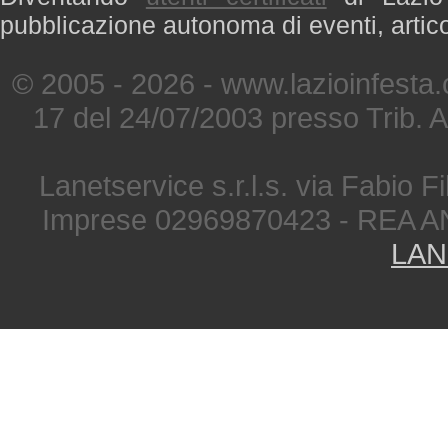
pubblicazione autonoma di eventi, artic
© 2005 - 2026 - www.lazioinfesta
17 del 24/07/2003 presso Trib. 
Lanetservice s.r.l.s. via Fabio Fi
Imprese 02969870423 - REA A
LAN