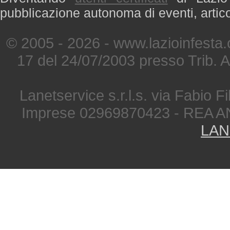
pubblicazione autonoma di eventi, artic
© 2005 - 2026 - www.lazioinfesta
17 del 24/07/2003 presso Trib. 
Lanetservice s.r.l.s. via Fabio Fi
Imprese 02969870423 - REA A
LAN