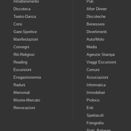
Intrattenimento
Pub
Discoteca
After Dinner
Teatro-Danza
Discoteche
Corsi
Benessere
Gare-Sportive
Divertimenti
Manifestazioni
Auto/Moto
Convegni
Media
Riti-Religiosi
Agenzie Stampa
Reading
Viaggi Escursioni
Escursioni
Comuni
Enogastronomia
Associazioni
Raduni
Informatica
Memoriali
Immobiliari
Mostre-Mercato
Proloco
Rievocazioni
Enti
Spettacoli
Fotografia
Stab. Balneari