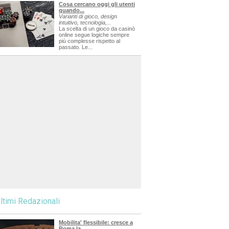
Cosa cercano oggi gli utenti
quando...
Varianti di gioco, design
intuitivo, tecnologia,...
La scelta di un gioco da casinò
online segue logiche sempre
più complesse rispetto al
passato. Le...
ltimi Redazionali
Mobilita' flessibile: cresce a
Roma la...