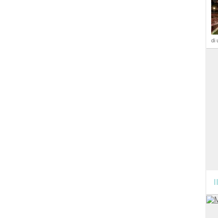
di 
I