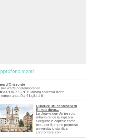
pprofondimenti
nea d'Orizzonte
stra d'arte contemporanea
NEA D'ORIZZONTE Mostra collettiva d'arte
ntemporanea Dal 4 luglio al 6...
Quartieri studenteschi di
Roma: dove...
La dimensione del tessuto
urbano rende la logistica...
Scegliere la capitale come
meta per il proprio percorso
universitario significa
confrontarsi con...