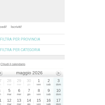
cedi!
Iscriviti!
FILTRA PER PROVINCIA
FILTRA PER CATEGORIA
Chiudi il calendario
maggio 2026
7
28
29
30
1
2
3
n
mar
mer
gio
ven
sab
dom
4
5
6
7
8
9
10
n
mar
mer
gio
ven
sab
dom
1
12
13
14
15
16
17
n
mar
mer
gio
ven
sab
dom