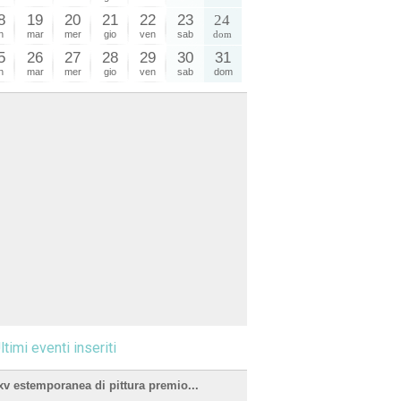
8
19
20
21
22
23
24
n
mar
mer
gio
ven
sab
dom
5
26
27
28
29
30
31
n
mar
mer
gio
ven
sab
dom
ltimi eventi inseriti
xv estemporanea di pittura premio...