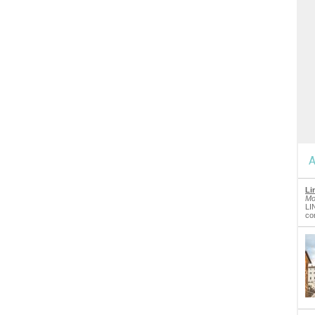
A
Li
Mo
LI
co