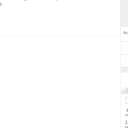
e.
Ac
2
lu
lu
1
lu