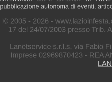
pubblicazione autonoma di eventi, artic
© 2005 - 2026 - www.lazioinfesta
17 del 24/07/2003 presso Trib. 
Lanetservice s.r.l.s. via Fabio Fi
Imprese 02969870423 - REA A
LAN