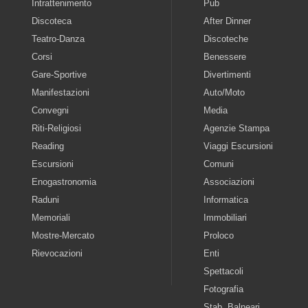
Intrattenimento
Pub
Discoteca
After Dinner
Teatro-Danza
Discoteche
Corsi
Benessere
Gare-Sportive
Divertimenti
Manifestazioni
Auto/Moto
Convegni
Media
Riti-Religiosi
Agenzie Stampa
Reading
Viaggi Escursioni
Escursioni
Comuni
Enogastronomia
Associazioni
Raduni
Informatica
Memoriali
Immobiliari
Mostre-Mercato
Proloco
Rievocazioni
Enti
Spettacoli
Fotografia
Stab. Balneari