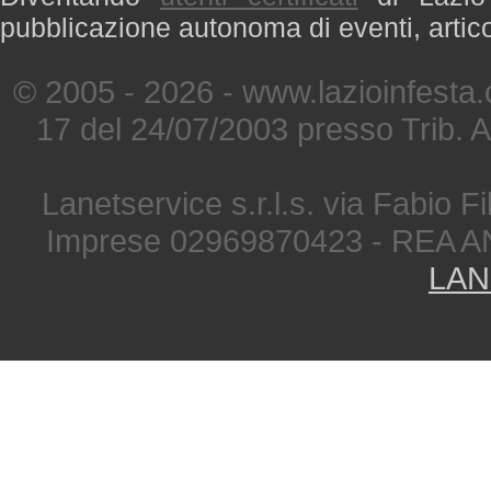
pubblicazione autonoma di eventi, artic
© 2005 - 2026 - www.lazioinfesta
17 del 24/07/2003 presso Trib. 
Lanetservice s.r.l.s. via Fabio Fi
Imprese 02969870423 - REA A
LAN