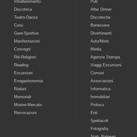
Intrattenimento
Pub
Discoteca
After Dinner
Teatro-Danza
Discoteche
Corsi
Benessere
Gare-Sportive
Divertimenti
Manifestazioni
Auto/Moto
Convegni
Media
Riti-Religiosi
Agenzie Stampa
Reading
Viaggi Escursioni
Escursioni
Comuni
Enogastronomia
Associazioni
Raduni
Informatica
Memoriali
Immobiliari
Mostre-Mercato
Proloco
Rievocazioni
Enti
Spettacoli
Fotografia
Stab. Balneari