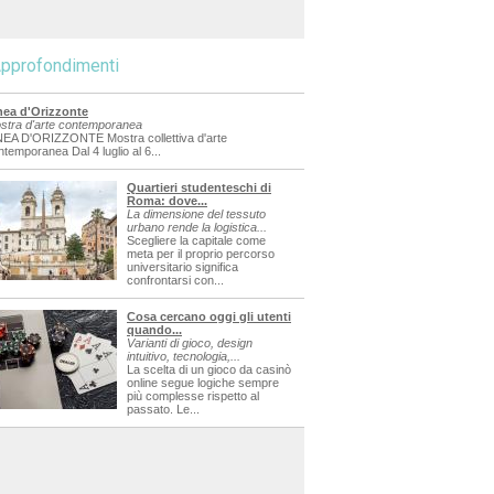
pprofondimenti
nea d'Orizzonte
stra d'arte contemporanea
NEA D'ORIZZONTE Mostra collettiva d'arte
ntemporanea Dal 4 luglio al 6...
Quartieri studenteschi di
Roma: dove...
La dimensione del tessuto
urbano rende la logistica...
Scegliere la capitale come
meta per il proprio percorso
universitario significa
confrontarsi con...
Cosa cercano oggi gli utenti
quando...
Varianti di gioco, design
intuitivo, tecnologia,...
La scelta di un gioco da casinò
online segue logiche sempre
più complesse rispetto al
passato. Le...