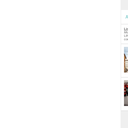
A
Li
Mo
LI
co