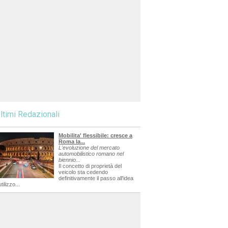
ltimi Redazionali
Mobilita' flessibile: cresce a
Roma la...
L'evoluzione del mercato
automobilistico romano nel
biennio...
Il concetto di proprietà del
veicolo sta cedendo
definitivamente il passo all'idea
utilizzo...