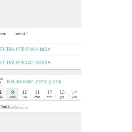
cedi!
Iscriviti!
FILTRA PER PROVINCIA
FILTRA PER CATEGORIA
Nei prossimi sette giorni
8
9
10
11
12
13
14
ab
dom
lun
mar
mer
gio
ven
Apri il calendario