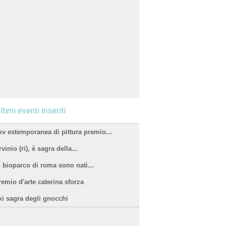
ltimi eventi inseriti
xv estemporanea di pittura premio...
vinio (ri), è sagra della...
l bioparco di roma sono nati...
remio d'arte caterina sforza
xi sagra degli gnocchi