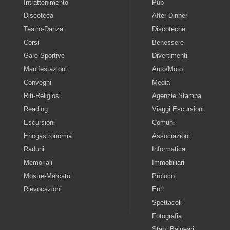
Intrattenimento
Pub
Discoteca
After Dinner
Teatro-Danza
Discoteche
Corsi
Benessere
Gare-Sportive
Divertimenti
Manifestazioni
Auto/Moto
Convegni
Media
Riti-Religiosi
Agenzie Stampa
Reading
Viaggi Escursioni
Escursioni
Comuni
Enogastronomia
Associazioni
Raduni
Informatica
Memoriali
Immobiliari
Mostre-Mercato
Proloco
Rievocazioni
Enti
Spettacoli
Fotografia
Stab. Balneari