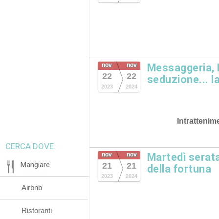
nov
nov
Messaggeria, 
22
22
seduzione... l
2023
2024
Intrattenim
CERCA DOVE:
nov
nov
Martedì serat
Mangiare
21
21
della fortuna
2023
2024
Airbnb
Ristoranti