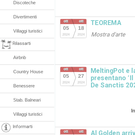
Discoteche
Divertimenti
ott
ott
TEOREMA
05
18
Villaggi turistici
Mostra d'arte
2024
2024
Rilassarti
Airbnb
ott
ott
MeltingPot e la
Country House
05
27
presentano ‘Il 
2024
2024
De Sanctis 20
Benessere
Stab. Balneari
I
Villaggi turistici
Informarti
ott
ott
Al Golden arriv