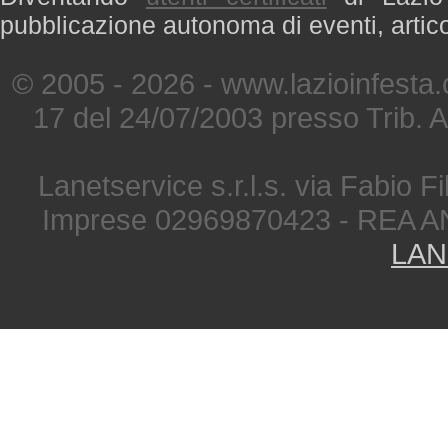
pubblicazione autonoma di eventi, artic
© 2005 - 2026 - www.lazioinfesta
17 del 24/07/2003 presso Trib. 
Lanetservice s.r.l.s. via Fabio Fi
Imprese 02969870423 - REA A
LAN