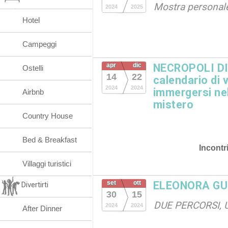
Mostra personal
2024
2025
Hotel
Campeggi
apr
dic
NECROPOLI DI
Ostelli
14
22
calendario di 
2024
2024
immergersi nel
Airbnb
mistero
Country House
Bed & Breakfast
Incontr
Villaggi turistici
set
ott
ELEONORA G
Divertirti
30
15
DUE PERCORSI,
2024
2024
After Dinner