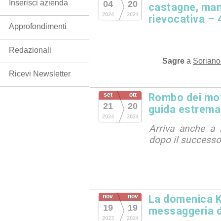
Inserisci azienda
04
20
castagne, man
2024
2024
rievocativa – 
Approfondimenti
Redazionali
Sagre
a
Soriano
Ricevi Newsletter
set
ott
Rombo dei moto
21
20
guida estrema
2024
2024
Arriva anche a 
dopo il successo i
nov
nov
La domenica K
19
19
messaggeria d
2023
2024