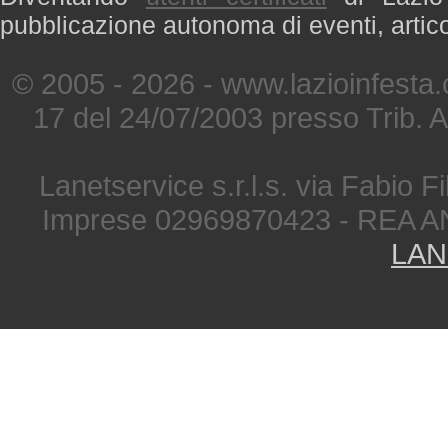
pubblicazione autonoma di eventi, artic
© 2005 - 2026 - www.lazioinfesta
17 del 24/07/2003 presso Trib. 
Lanetservice s.r.l.s. via Fabio Fi
Imprese 02969870423 - REA A
LAN