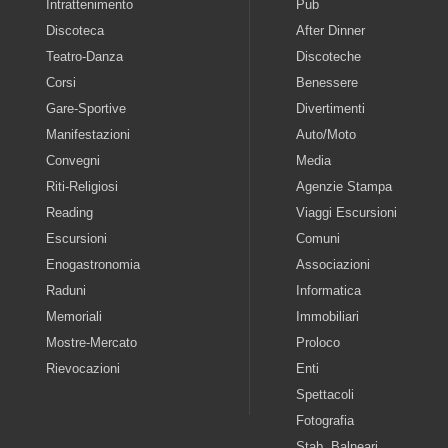
Intrattenimento
Pub
Discoteca
After Dinner
Teatro-Danza
Discoteche
Corsi
Benessere
Gare-Sportive
Divertimenti
Manifestazioni
Auto/Moto
Convegni
Media
Riti-Religiosi
Agenzie Stampa
Reading
Viaggi Escursioni
Escursioni
Comuni
Enogastronomia
Associazioni
Raduni
Informatica
Memoriali
Immobiliari
Mostre-Mercato
Proloco
Rievocazioni
Enti
Spettacoli
Fotografia
Stab. Balneari