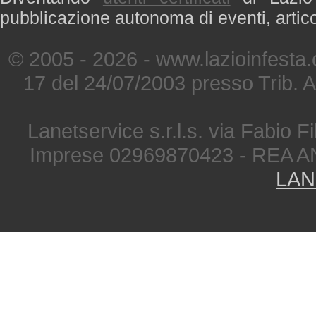
pubblicazione autonoma di eventi, artic
© 2005 - 2026 - www.lazioinfesta
17 del 24/07/2003 presso Trib. 
Lanetservice s.r.l.s. via Fabio Fi
Imprese 02969870423 - REA A
LAN