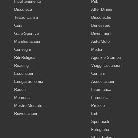
Intrattenimento
Pub
Discoteca
After Dinner
Teatro-Danza
Discoteche
Corsi
Benessere
Gare-Sportive
Divertimenti
Manifestazioni
Auto/Moto
Convegni
Media
Riti-Religiosi
Agenzie Stampa
Reading
Viaggi Escursioni
Escursioni
Comuni
Enogastronomia
Associazioni
Raduni
Informatica
Memoriali
Immobiliari
Mostre-Mercato
Proloco
Rievocazioni
Enti
Spettacoli
Fotografia
Stab. Balneari