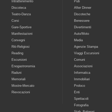
Intrattenimento
Pub
Discoteca
After Dinner
Teatro-Danza
Discoteche
Corsi
Benessere
Gare-Sportive
Divertimenti
Manifestazioni
Auto/Moto
Convegni
Media
Riti-Religiosi
Agenzie Stampa
Reading
Viaggi Escursioni
Escursioni
Comuni
Enogastronomia
Associazioni
Raduni
Informatica
Memoriali
Immobiliari
Mostre-Mercato
Proloco
Rievocazioni
Enti
Spettacoli
Fotografia
Stab. Balneari