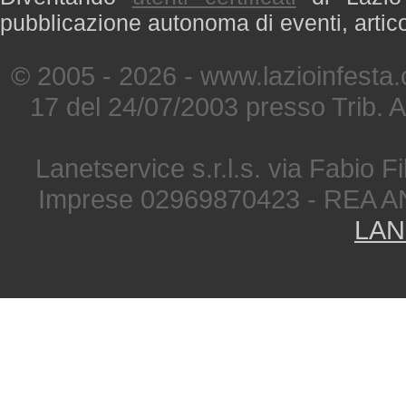
pubblicazione autonoma di eventi, artic
© 2005 - 2026 - www.lazioinfesta
17 del 24/07/2003 presso Trib. 
Lanetservice s.r.l.s. via Fabio Fi
Imprese 02969870423 - REA A
LAN