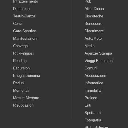
Intrattenimento
Pub
Discoteca
After Dinner
Teatro-Danza
Discoteche
Corsi
Benessere
Gare-Sportive
Divertimenti
Manifestazioni
Auto/Moto
Convegni
Media
Riti-Religiosi
Agenzie Stampa
Reading
Viaggi Escursioni
Escursioni
Comuni
Enogastronomia
Associazioni
Raduni
Informatica
Memoriali
Immobiliari
Mostre-Mercato
Proloco
Rievocazioni
Enti
Spettacoli
Fotografia
Stab. Balneari