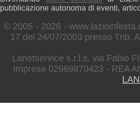
pubblicazione autonoma di eventi, artic
© 2005 - 2026 - www.lazioinfesta
17 del 24/07/2003 presso Trib. 
Lanetservice s.r.l.s. via Fabio Fi
Imprese 02969870423 - REA A
LAN