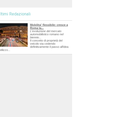
ltimi Redazionali
Mobilita' flessibile: cresce a
Roma la...
L'evoluzione del mercato
automobilistico romano nel
biennio...
Il concetto di proprietà del
veicolo sta cedendo
definitivamente il passo all'idea
utilizzo...