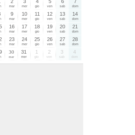
1
2
3
4
5
6
7
n
mar
mer
gio
ven
sab
dom
8
9
10
11
12
13
14
n
mar
mer
gio
ven
sab
dom
5
16
17
18
19
20
21
n
mar
mer
gio
ven
sab
dom
2
23
24
25
26
27
28
n
mar
mer
gio
ven
sab
dom
9
30
31
1
2
3
4
n
mar
mer
gio
ven
sab
dom