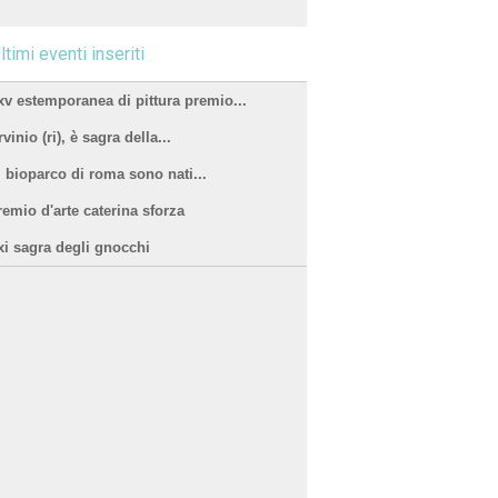
ltimi eventi inseriti
xv estemporanea di pittura premio...
vinio (ri), è sagra della...
l bioparco di roma sono nati...
remio d'arte caterina sforza
xi sagra degli gnocchi