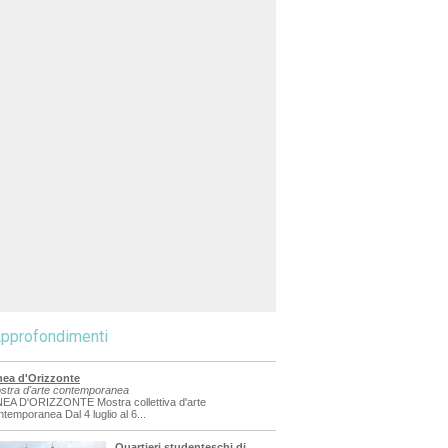
pprofondimenti
nea d'Orizzonte
stra d'arte contemporanea
NEA D'ORIZZONTE Mostra collettiva d'arte
ntemporanea Dal 4 luglio al 6...
Quartieri studenteschi di