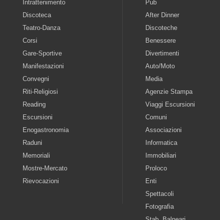
Intrattenimento
Pub
Discoteca
After Dinner
Teatro-Danza
Discoteche
Corsi
Benessere
Gare-Sportive
Divertimenti
Manifestazioni
Auto/Moto
Convegni
Media
Riti-Religiosi
Agenzie Stampa
Reading
Viaggi Escursioni
Escursioni
Comuni
Enogastronomia
Associazioni
Raduni
Informatica
Memoriali
Immobiliari
Mostre-Mercato
Proloco
Rievocazioni
Enti
Spettacoli
Fotografia
Stab. Balneari