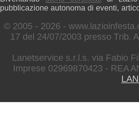
pubblicazione autonoma di eventi, artic
© 2005 - 2026 - www.lazioinfesta
17 del 24/07/2003 presso Trib. 
Lanetservice s.r.l.s. via Fabio Fi
Imprese 02969870423 - REA A
LAN