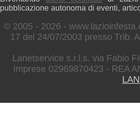
pubblicazione autonoma di eventi, artic
© 2005 - 2026 - www.lazioinfesta
17 del 24/07/2003 presso Trib. 
Lanetservice s.r.l.s. via Fabio Fi
Imprese 02969870423 - REA A
LAN