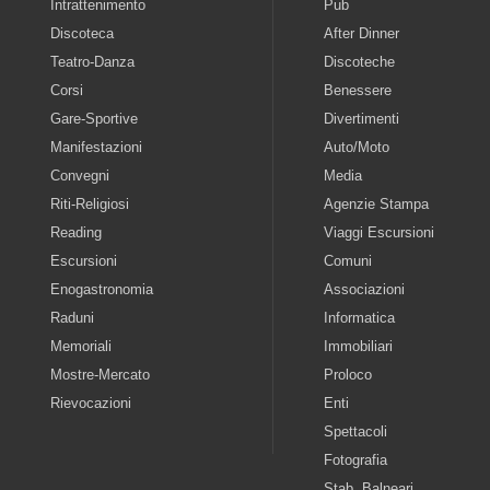
Intrattenimento
Pub
Discoteca
After Dinner
Teatro-Danza
Discoteche
Corsi
Benessere
Gare-Sportive
Divertimenti
Manifestazioni
Auto/Moto
Convegni
Media
Riti-Religiosi
Agenzie Stampa
Reading
Viaggi Escursioni
Escursioni
Comuni
Enogastronomia
Associazioni
Raduni
Informatica
Memoriali
Immobiliari
Mostre-Mercato
Proloco
Rievocazioni
Enti
Spettacoli
Fotografia
Stab. Balneari