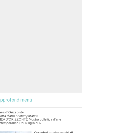
pprofondimenti
nea d'Orizzonte
stra d'arte contemporanea
NEA D'ORIZZONTE Mostra collettiva d'arte
ntemporanea Dal 4 luglio al 6...
Quartieri studenteschi di