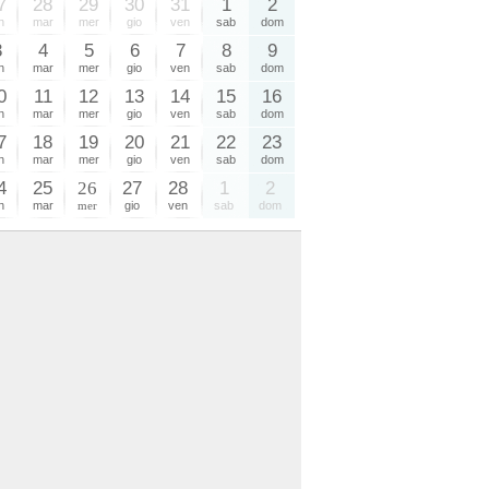
7
28
29
30
31
1
2
n
mar
mer
gio
ven
sab
dom
3
4
5
6
7
8
9
n
mar
mer
gio
ven
sab
dom
0
11
12
13
14
15
16
n
mar
mer
gio
ven
sab
dom
7
18
19
20
21
22
23
n
mar
mer
gio
ven
sab
dom
4
25
26
27
28
1
2
n
mar
mer
gio
ven
sab
dom