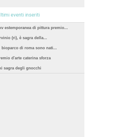
ltimi eventi inseriti
xv estemporanea di pittura premio...
vinio (ri), è sagra della...
l bioparco di roma sono nati...
remio d'arte caterina sforza
xi sagra degli gnocchi