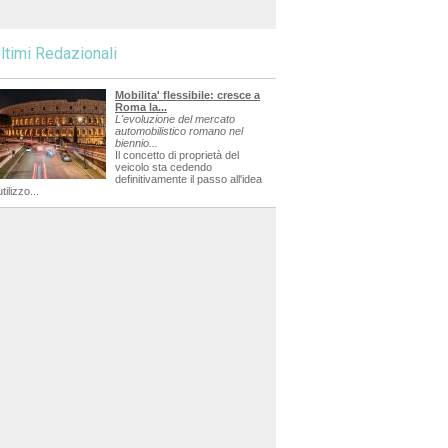
ltimi Redazionali
Mobilita' flessibile: cresce a
Roma la...
L'evoluzione del mercato
automobilistico romano nel
biennio...
Il concetto di proprietà del
veicolo sta cedendo
definitivamente il passo all'idea
utilizzo...