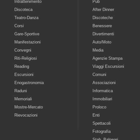
Intrattenimento
Pub
Discoteca
After Dinner
Teatro-Danza
Discoteche
Corsi
Benessere
Gare-Sportive
Divertimenti
Manifestazioni
Auto/Moto
Convegni
Media
Riti-Religiosi
Agenzie Stampa
Reading
Viaggi Escursioni
Escursioni
Comuni
Enogastronomia
Associazioni
Raduni
Informatica
Memoriali
Immobiliari
Mostre-Mercato
Proloco
Rievocazioni
Enti
Spettacoli
Fotografia
Stab. Balneari