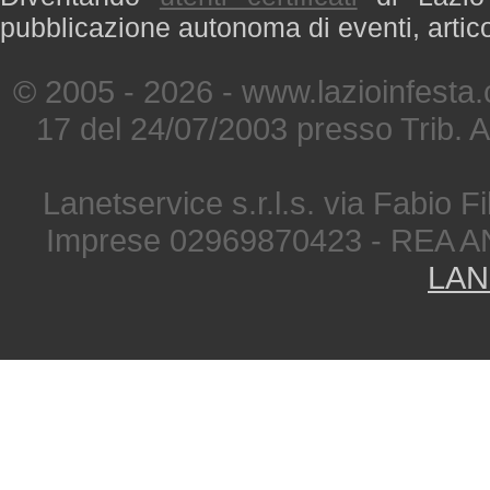
pubblicazione autonoma di eventi, artic
© 2005 - 2026 - www.lazioinfesta
17 del 24/07/2003 presso Trib. 
Lanetservice s.r.l.s. via Fabio Fi
Imprese 02969870423 - REA A
LAN